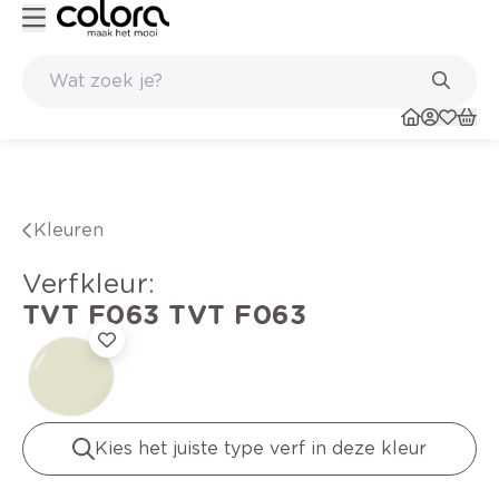
Kleur- en verfadvies aan huis en in de winkel
Kleuren
verfkleur
:
TVT F063
TVT F063
Kies het juiste type verf in deze kleur