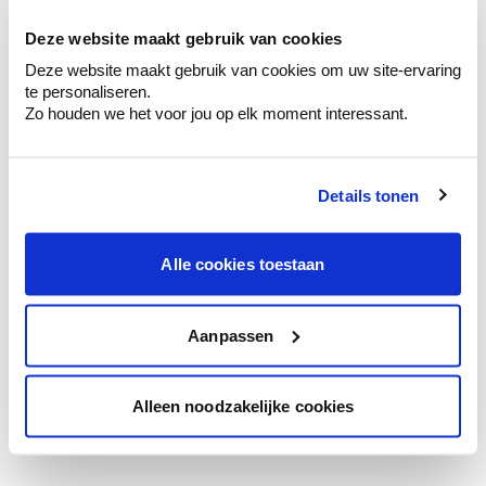
te verfijnen.
Deze website maakt gebruik van cookies
Krijg persoonlijk advies om kleuren te
Deze website maakt gebruik van cookies om uw site-ervaring
combineren.
te personaliseren.
Zo houden we het voor jou op elk moment interessant.
Details tonen
Kleuradvies aan huis
Ga samen met de kleuradviseur door je
ruimtes.
Alle cookies toestaan
Krijg kleuradvies op basis van de lichtinval
en je meubels.
Aanpassen
Krijg ineens een technologische check-up
van je muren.
Alleen noodzakelijke cookies