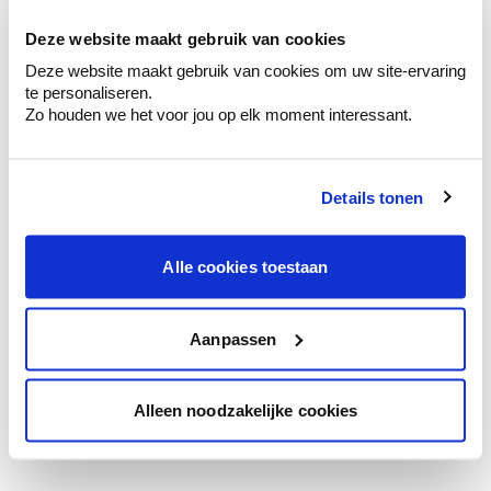
te verfijnen.
Deze website maakt gebruik van cookies
Krijg persoonlijk advies om kleuren te
Deze website maakt gebruik van cookies om uw site-ervaring
combineren.
te personaliseren.
Zo houden we het voor jou op elk moment interessant.
Details tonen
Kleuradvies aan huis
Ga samen met de kleuradviseur door je
ruimtes.
Alle cookies toestaan
Krijg kleuradvies op basis van de lichtinval
en je meubels.
Aanpassen
Krijg ineens een technologische check-up
van je muren.
Alleen noodzakelijke cookies