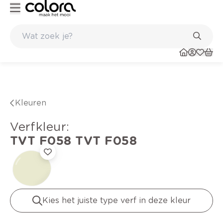
Kleur- en verfadvies aan huis en in de winkel
Kleuren
verfkleur
:
TVT F058
TVT F058
Kies het juiste type verf in deze kleur