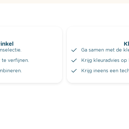
winkel
K
nselectie.
Ga samen met de kleu
te verfijnen.
Krijg kleuradvies op 
ombineren.
Krijg ineens een tec