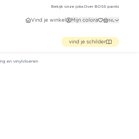
Bekijk onze jobs
Over BOSS paints
Vind je winkel
Mijn colora
NL
vind je schilder
ng en vinylvloeren