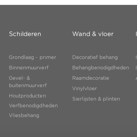
Schilderen
Wand & vloer
Grondlaag - primer
Decoratief behang
e
Binnenmuurverf
Behangbenodigdheden
Gevel- &
Raamdecoratie
buitenmuurverf
Vinylvloer
Houtproducten
Sierlijsten & plinten
Verfbenodigdheden
Vliesbehang