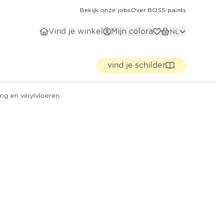
Bekijk onze jobs
Over BOSS paints
Vind je winkel
Mijn colora
NL
vind je schilder
ng en vinylvloeren