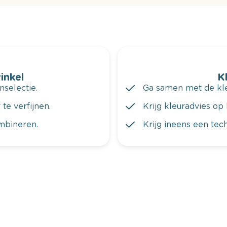
winkel
K
nselectie.
Ga samen met de kleu
te verfijnen.
Krijg kleuradvies op 
ombineren.
Krijg ineens een tec