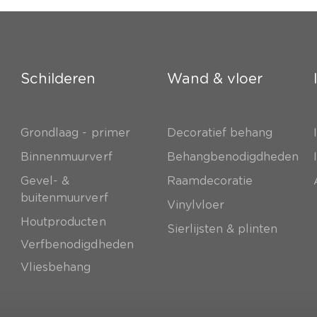
Schilderen
Wand & vloer
Grondlaag - primer
Decoratief behang
e
Binnenmuurverf
Behangbenodigdheden
Gevel- &
Raamdecoratie
buitenmuurverf
Vinylvloer
Houtproducten
Sierlijsten & plinten
Verfbenodigdheden
Vliesbehang