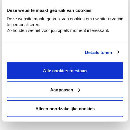
te verfijnen.
Deze website maakt gebruik van cookies
Krijg persoonlijk advies om kleuren te
Deze website maakt gebruik van cookies om uw site-ervaring
combineren.
te personaliseren.
Zo houden we het voor jou op elk moment interessant.
Details tonen
Kleuradvies aan huis
Ga samen met de kleuradviseur door je
ruimtes.
Alle cookies toestaan
Krijg kleuradvies op basis van de lichtinval
en je meubels.
Aanpassen
Krijg ineens een technologische check-up
van je muren.
Alleen noodzakelijke cookies