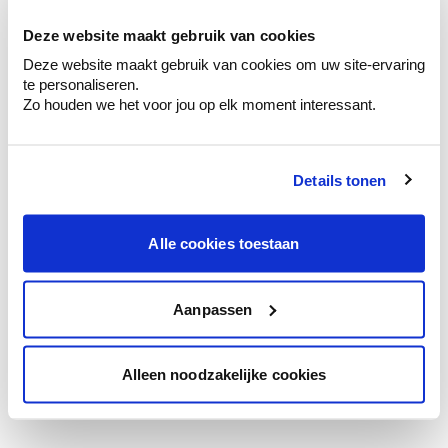
te verfijnen.
Deze website maakt gebruik van cookies
Krijg persoonlijk advies om kleuren te
Deze website maakt gebruik van cookies om uw site-ervaring
combineren.
te personaliseren.
Zo houden we het voor jou op elk moment interessant.
Details tonen
Kleuradvies aan huis
Ga samen met de kleuradviseur door je
ruimtes.
Alle cookies toestaan
Krijg kleuradvies op basis van de lichtinval
en je meubels.
Aanpassen
Krijg ineens een technologische check-up
van je muren.
Alleen noodzakelijke cookies