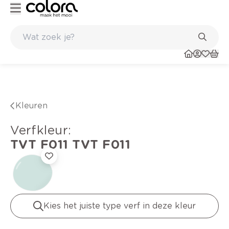
Belgische kwaliteitsverf van BOSS paints
Kleuren
verfkleur
:
TVT F011
TVT F011
Kies het juiste type verf in deze kleur