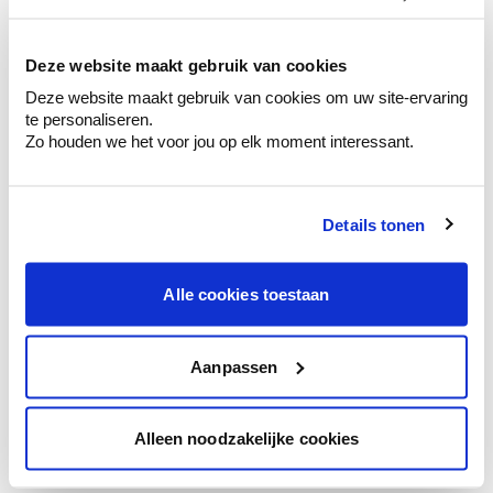
kleurenselectie.
Bekijk er de bijhorende tinten om je kleur
te verfijnen.
Deze website maakt gebruik van cookies
Deze website maakt gebruik van cookies om uw site-ervaring
Krijg persoonlijk advies om kleuren te
te personaliseren.
combineren.
Zo houden we het voor jou op elk moment interessant.
Details tonen
Kleuradvies aan huis
Ga samen met de kleuradviseur door je
Alle cookies toestaan
ruimtes.
Krijg kleuradvies op basis van de lichtinval
en je meubels.
Aanpassen
Krijg ineens een technologische check-up
van je muren.
Alleen noodzakelijke cookies