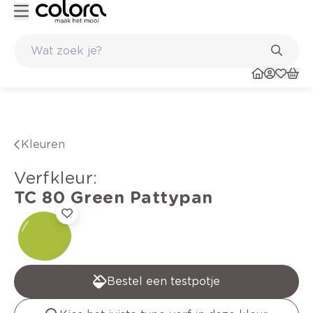
Kleur- en verfadvies aan huis en in de winkel
Kleuren
verfkleur
:
TC 80
Green Pattypan
Bestel een testpotje