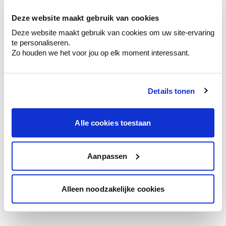
te verfijnen.
Deze website maakt gebruik van cookies
Krijg persoonlijk advies om kleuren te
Deze website maakt gebruik van cookies om uw site-ervaring
combineren.
te personaliseren.
Zo houden we het voor jou op elk moment interessant.
Details tonen
Kleuradvies aan huis
Ga samen met de kleuradviseur door je
ruimtes.
Alle cookies toestaan
Krijg kleuradvies op basis van de lichtinval
en je meubels.
Aanpassen
Krijg ineens een technologische check-up
van je muren.
Alleen noodzakelijke cookies