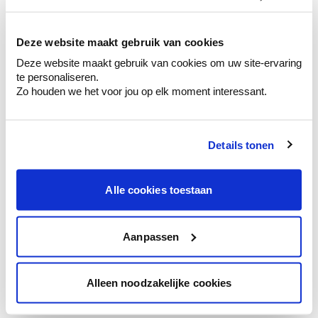
kleurenselectie.
Bekijk er de bijhorende tinten om je kleur
te verfijnen.
Deze website maakt gebruik van cookies
Deze website maakt gebruik van cookies om uw site-ervaring
Krijg persoonlijk advies om kleuren te
te personaliseren.
combineren.
Zo houden we het voor jou op elk moment interessant.
Details tonen
Kleuradvies aan huis
Ga samen met de kleuradviseur door je
Alle cookies toestaan
ruimtes.
Krijg kleuradvies op basis van de lichtinval
en je meubels.
Aanpassen
Krijg ineens een technologische check-up
van je muren.
Alleen noodzakelijke cookies