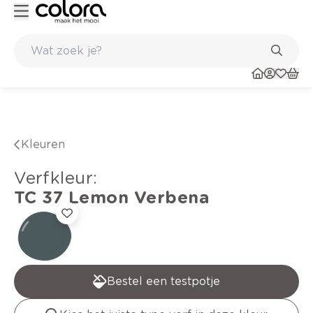
verfadvies aan huis en in de winkel
Belgische kwaliteitsverf van B
Kleuren
verfkleur
:
TC 37
Lemon Verbena
Bestel een testpotje