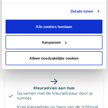
Details tonen
Bekijk je kleur in de winkel
Alle cookies toestaan
Ontdek er kleurechte stalen van je
kleurenselectie.
Bekijk er de bijhorende tinten om je kleur
Aanpassen
te verfijnen.
Krijg persoonlijk advies om kleuren te
Alleen noodzakelijke cookies
combineren.
Kleuradvies aan huis
Ga samen met de kleuradviseur door je
ruimtes.
Krijg kleuradvies op basis van de lichtinval