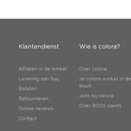
Klantendienst
Wie is colora?
Afhalen in de winkel
Over colora
Levering aan huis
Je colora-winkel in d
buurt
Betalen
Jobs bij colora
Retourneren
Over BOSS paints
Online reviews
Contact