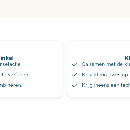
winkel
K
nselectie.
Ga samen met de kleu
te verfijnen.
Krijg kleuradvies op 
ombineren.
Krijg ineens een tec