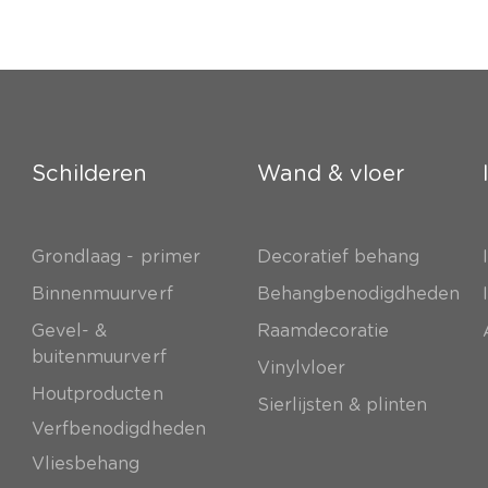
Schilderen
Wand & vloer
Grondlaag - primer
Decoratief behang
e
Binnenmuurverf
Behangbenodigdheden
Gevel- &
Raamdecoratie
buitenmuurverf
Vinylvloer
Houtproducten
Sierlijsten & plinten
Verfbenodigdheden
Vliesbehang