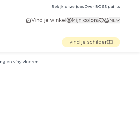
Bekijk onze jobs
Over BOSS paints
Vind je winkel
Mijn colora
NL
vind je schilder
ng en vinylvloeren