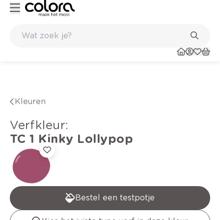
Kleur- en verfadvies aan huis en in de winkel
Kleuren
verfkleur
:
TC 1
Kinky Lollypop
Bestel een testpotje