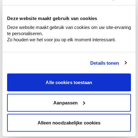
kleurenselectie.
Bekijk er de bijhorende tinten om je kleur
te verfijnen.
Deze website maakt gebruik van cookies
Deze website maakt gebruik van cookies om uw site-ervaring
Krijg persoonlijk advies om kleuren te
te personaliseren.
combineren.
Zo houden we het voor jou op elk moment interessant.
Details tonen
Kleuradvies aan huis
Ga samen met de kleuradviseur door je
Alle cookies toestaan
ruimtes.
Krijg kleuradvies op basis van de lichtinval
en je meubels.
Aanpassen
Krijg ineens een technologische check-up
van je muren.
Alleen noodzakelijke cookies