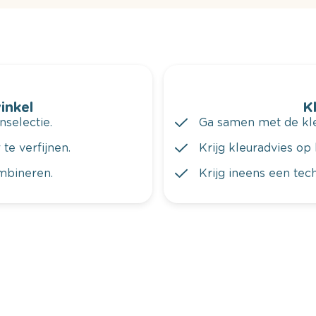
winkel
K
nselectie.
Ga samen met de kleu
te verfijnen.
Krijg kleuradvies op 
ombineren.
Krijg ineens een tec