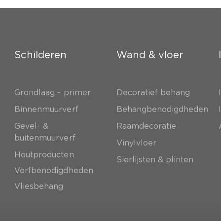
Schilderen
Wand & vloer
Grondlaag - primer
Decoratief behang
e
Binnenmuurverf
Behangbenodigdheden
Gevel- &
Raamdecoratie
buitenmuurverf
Vinylvloer
Houtproducten
Sierlijsten & plinten
Verfbenodigdheden
Vliesbehang