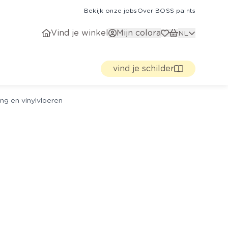
Bekijk onze jobs
Over BOSS paints
Vind je winkel
Mijn colora
NL
vind je schilder
ng en vinylvloeren