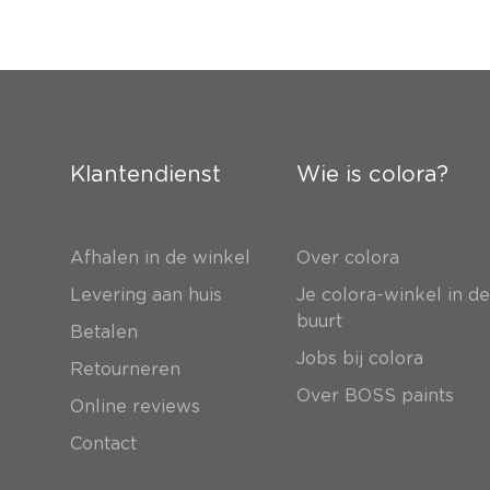
Klantendienst
Wie is colora?
Afhalen in de winkel
Over colora
Levering aan huis
Je colora-winkel in d
buurt
Betalen
Jobs bij colora
Retourneren
Over BOSS paints
Online reviews
Contact