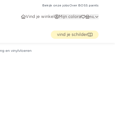
Bekijk onze jobs
Over BOSS paints
Vind je winkel
Mijn colora
NL
vind je schilder
ng en vinylvloeren