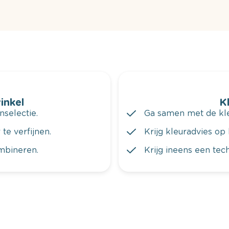
winkel
K
nselectie.
Ga samen met de kleu
te verfijnen.
Krijg kleuradvies op 
ombineren.
Krijg ineens een tec