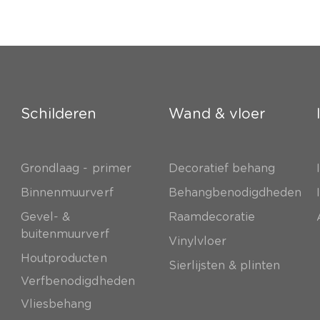
Schilderen
Wand & vloer
Grondlaag - primer
Decoratief behang
e
Binnenmuurverf
Behangbenodigdheden
Gevel- &
Raamdecoratie
buitenmuurverf
Vinylvloer
Houtproducten
Sierlijsten & plinten
Verfbenodigdheden
Vliesbehang