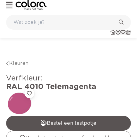
Kleur- en verfadvies aan huis en in de winkel
Kleuren
verfkleur
:
RAL 4010
Telemagenta
Bestel een testpotje