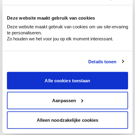
kleurenselectie.
Bekijk er de bijhorende tinten om je kleur
te verfijnen.
Deze website maakt gebruik van cookies
Deze website maakt gebruik van cookies om uw site-ervaring
Krijg persoonlijk advies om kleuren te
te personaliseren.
combineren.
Zo houden we het voor jou op elk moment interessant.
Details tonen
Kleuradvies aan huis
Ga samen met de kleuradviseur door je
Alle cookies toestaan
ruimtes.
Krijg kleuradvies op basis van de lichtinval
en je meubels.
Aanpassen
Krijg ineens een technologische check-up
van je muren.
Alleen noodzakelijke cookies