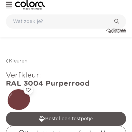
Kleur- en verfadvies aan huis en in de winkel
Kleuren
verfkleur
:
RAL 3004
Purperrood
Bestel een testpotje