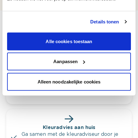
Details tonen
Alle cookies toestaan
Bekijk je kleur in de winkel
Ontdek er kleurechte stalen van je
kleurenselectie.
Aanpassen
Bekijk er de bijhorende tinten om je kleur
te verfijnen.
Alleen noodzakelijke cookies
Krijg persoonlijk advies om kleuren te
combineren.
Kleuradvies aan huis
Ga samen met de kleuradviseur door je