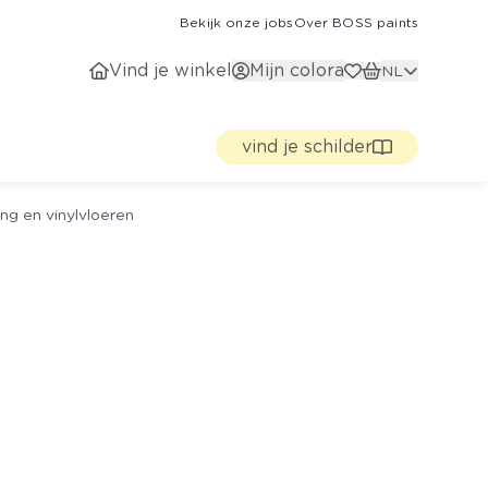
Bekijk onze jobs
Over BOSS paints
Vind je winkel
Mijn colora
NL
vind je schilder
ng en vinylvloeren