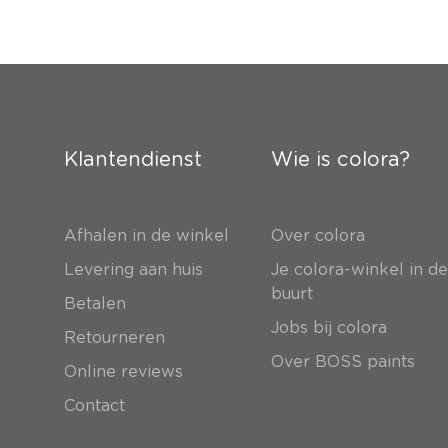
Klantendienst
Wie is colora?
Afhalen in de winkel
Over colora
Levering aan huis
Je colora-winkel in d
buurt
Betalen
Jobs bij colora
Retourneren
Over BOSS paints
Online reviews
Contact