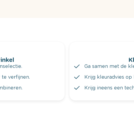
winkel
K
nselectie.
Ga samen met de kleu
te verfijnen.
Krijg kleuradvies op 
ombineren.
Krijg ineens een tec