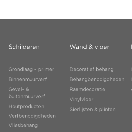
Schilderen
Wand & vloer
Grondlaag - primer
Decoratief behang
e
Binnenmuurverf
Behangbenodigdheden
Gevel- &
Raamdecoratie
buitenmuurverf
Vinylvloer
Houtproducten
Sierlijsten & plinten
Verfbenodigdheden
Vliesbehang