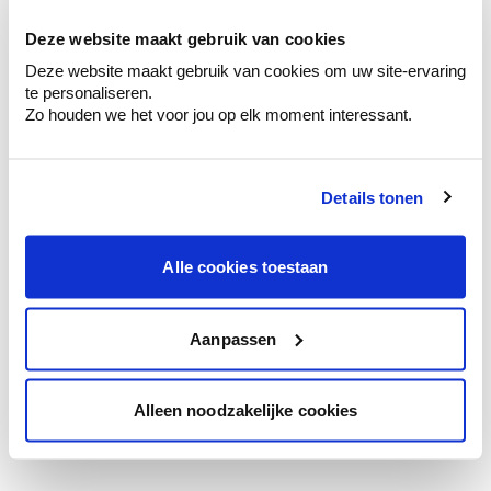
te verfijnen.
Deze website maakt gebruik van cookies
Krijg persoonlijk advies om kleuren te
Deze website maakt gebruik van cookies om uw site-ervaring
combineren.
te personaliseren.
Zo houden we het voor jou op elk moment interessant.
Details tonen
Kleuradvies aan huis
Ga samen met de kleuradviseur door je
ruimtes.
Alle cookies toestaan
Krijg kleuradvies op basis van de lichtinval
en je meubels.
Aanpassen
Krijg ineens een technologische check-up
van je muren.
Alleen noodzakelijke cookies