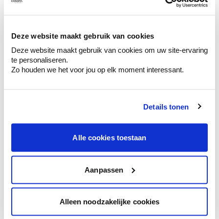
Ontdek er kleurechte stalen van je
kleurenselectie.
Bekijk er de bijhorende tinten om je kleur
Deze website maakt gebruik van cookies
te verfijnen.
Deze website maakt gebruik van cookies om uw site-ervaring
Krijg persoonlijk advies om kleuren te
te personaliseren.
combineren.
Zo houden we het voor jou op elk moment interessant.
Details tonen
Kleuradvies aan huis
Alle cookies toestaan
Ga samen met de kleuradviseur door je
ruimtes.
Krijg kleuradvies op basis van de lichtinval
Aanpassen
en je meubels.
Krijg ineens een technologische check-up
Alleen noodzakelijke cookies
van je muren.