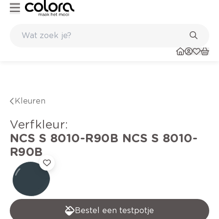
Kleur- en verfadvies aan huis en in de winkel
Kleuren
verfkleur
:
NCS S 8010-R90B
NCS S 8010-
R90B
Bestel een testpotje