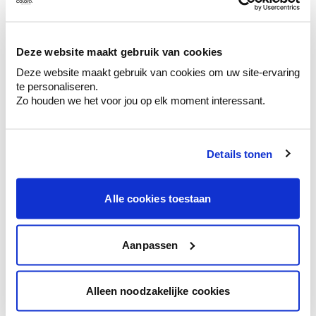
Ontdek er kleurechte stalen van je
kleurenselectie.
Bekijk er de bijhorende tinten om je kleur
Deze website maakt gebruik van cookies
te verfijnen.
Deze website maakt gebruik van cookies om uw site-ervaring
Krijg persoonlijk advies om kleuren te
te personaliseren.
combineren.
Zo houden we het voor jou op elk moment interessant.
Details tonen
Kleuradvies aan huis
Alle cookies toestaan
Ga samen met de kleuradviseur door je
ruimtes.
Krijg kleuradvies op basis van de lichtinval
Aanpassen
en je meubels.
Krijg ineens een technologische check-up
Alleen noodzakelijke cookies
van je muren.