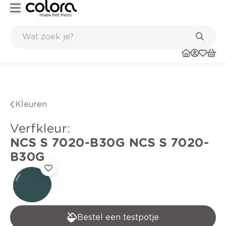
rfadvies aan huis en in de winkel
Belgische kwaliteitsverf van BOS
Kleuren
verfkleur
:
NCS S 7020-B30G
NCS S 7020-
B30G
Bestel een testpotje