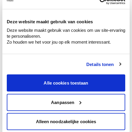
Ontdek er kleurechte stalen van je
kleurenselectie.
Bekijk er de bijhorende tinten om je kleur
Deze website maakt gebruik van cookies
te verfijnen.
Deze website maakt gebruik van cookies om uw site-ervaring
Krijg persoonlijk advies om kleuren te
te personaliseren.
combineren.
Zo houden we het voor jou op elk moment interessant.
Details tonen
Kleuradvies aan huis
Alle cookies toestaan
Ga samen met de kleuradviseur door je
ruimtes.
Krijg kleuradvies op basis van de lichtinval
Aanpassen
en je meubels.
Krijg ineens een technologische check-up
Alleen noodzakelijke cookies
van je muren.