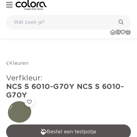
Kleur- en verfadvies aan huis en in de winkel
Kleuren
verfkleur
:
NCS S 6010-G70Y
NCS S 6010-
G70Y
Bestel een testpotje