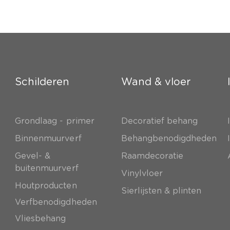
Schilderen
Wand & vloer
Grondlaag - primer
Decoratief behang
e
Binnenmuurverf
Behangbenodigdheden
Gevel- &
Raamdecoratie
buitenmuurverf
Vinylvloer
Houtproducten
Sierlijsten & plinten
Verfbenodigdheden
Vliesbehang