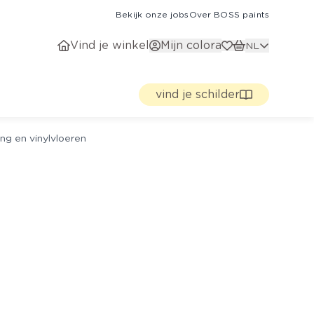
Bekijk onze jobs
Over BOSS paints
Vind je winkel
Mijn colora
NL
vind je schilder
ng en vinylvloeren