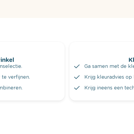
winkel
K
nselectie.
Ga samen met de kleu
te verfijnen.
Krijg kleuradvies op 
ombineren.
Krijg ineens een tec