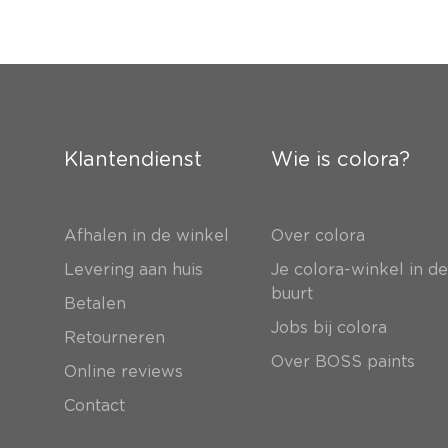
Klantendienst
Wie is colora?
Afhalen in de winkel
Over colora
Levering aan huis
Je colora-winkel in d
buurt
Betalen
Jobs bij colora
Retourneren
Over BOSS paints
Online reviews
Contact