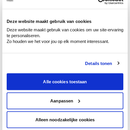
Ontdek er kleurechte stalen van je
kleurenselectie.
Bekijk er de bijhorende tinten om je kleur
Deze website maakt gebruik van cookies
te verfijnen.
Deze website maakt gebruik van cookies om uw site-ervaring
Krijg persoonlijk advies om kleuren te
te personaliseren.
combineren.
Zo houden we het voor jou op elk moment interessant.
Details tonen
Kleuradvies aan huis
Alle cookies toestaan
Ga samen met de kleuradviseur door je
ruimtes.
Krijg kleuradvies op basis van de lichtinval
Aanpassen
en je meubels.
Krijg ineens een technologische check-up
Alleen noodzakelijke cookies
van je muren.