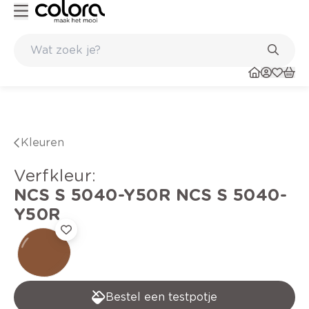
Kleur- en verfadvies aan huis en in de winkel
Kleuren
verfkleur
:
NCS S 5040-Y50R
NCS S 5040-
Y50R
Bestel een testpotje