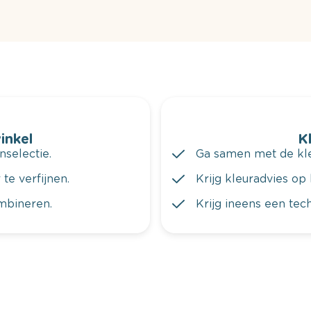
winkel
K
nselectie.
Ga samen met de kleu
te verfijnen.
Krijg kleuradvies op 
ombineren.
Krijg ineens een tec