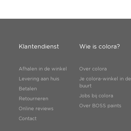
Klantendienst
Wie is colora?
Afhalen in de winkel
Over colora
Levering aan huis
Je colora-winkel in d
buurt
Betalen
Jobs bij colora
Retourneren
Over BOSS paints
Online reviews
Contact