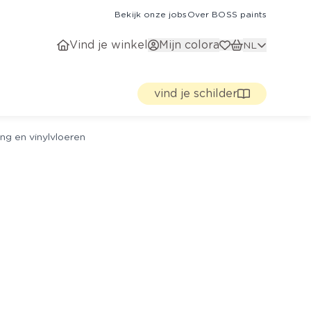
Bekijk onze jobs
Over BOSS paints
Vind je winkel
Mijn colora
NL
vind je schilder
ng en vinylvloeren