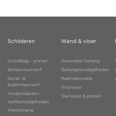
Schilderen
Wand & vloer
Grondlaag - primer
Decoratief behang
e
Binnenmuurverf
Behangbenodigdheden
Gevel- &
Raamdecoratie
buitenmuurverf
Vinylvloer
Houtproducten
Sierlijsten & plinten
Verfbenodigdheden
Vliesbehang