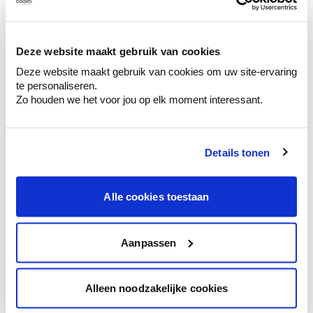
Ontdek er kleurechte stalen van je
kleurenselectie.
Bekijk er de bijhorende tinten om je kleur
Deze website maakt gebruik van cookies
te verfijnen.
Deze website maakt gebruik van cookies om uw site-ervaring
Krijg persoonlijk advies om kleuren te
te personaliseren.
combineren.
Zo houden we het voor jou op elk moment interessant.
Details tonen
Kleuradvies aan huis
Alle cookies toestaan
Ga samen met de kleuradviseur door je
ruimtes.
Krijg kleuradvies op basis van de lichtinval
Aanpassen
en je meubels.
Krijg ineens een technologische check-up
Alleen noodzakelijke cookies
van je muren.