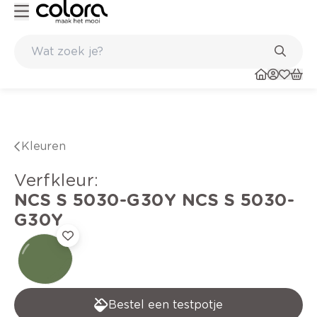
Kleur- en verfadvies aan huis en in de winkel
Kleuren
verfkleur
:
NCS S 5030-G30Y
NCS S 5030-
G30Y
Bestel een testpotje