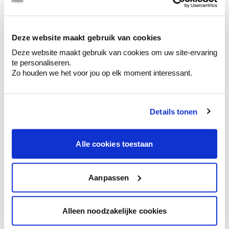
Ontdek er kleurechte stalen van je
kleurenselectie.
Bekijk er de bijhorende tinten om je kleur
Deze website maakt gebruik van cookies
te verfijnen.
Deze website maakt gebruik van cookies om uw site-ervaring
Krijg persoonlijk advies om kleuren te
te personaliseren.
combineren.
Zo houden we het voor jou op elk moment interessant.
Details tonen
Kleuradvies aan huis
Alle cookies toestaan
Ga samen met de kleuradviseur door je
ruimtes.
Krijg kleuradvies op basis van de lichtinval
Aanpassen
en je meubels.
Krijg ineens een technologische check-up
Alleen noodzakelijke cookies
van je muren.