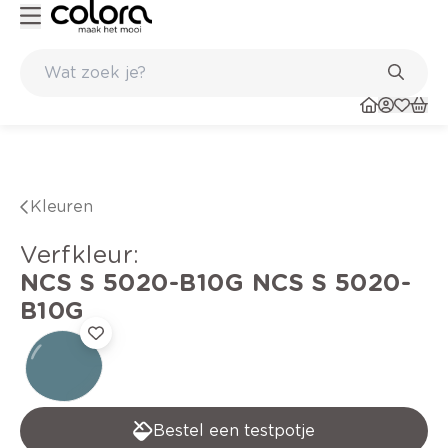
rfadvies aan huis en in de winkel
Belgische kwaliteitsverf van BOS
Kleuren
verfkleur
:
NCS S 5020-B10G
NCS S 5020-
B10G
Bestel een testpotje