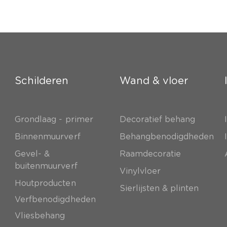
Schilderen
Wand & vloer
Grondlaag - primer
Decoratief behang
e
Binnenmuurverf
Behangbenodigdheden
Gevel- &
Raamdecoratie
buitenmuurverf
Vinylvloer
Houtproducten
Sierlijsten & plinten
Verfbenodigdheden
Vliesbehang