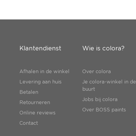
Klantendienst
Wie is colora?
Afhalen in de winkel
Over colora
Levering aan huis
Je colora-winkel in d
buurt
Betalen
Jobs bij colora
Retourneren
Over BOSS paints
Online reviews
Contact