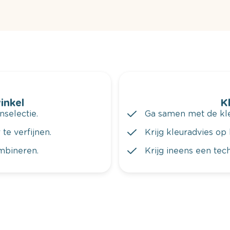
winkel
K
nselectie.
Ga samen met de kleu
te verfijnen.
Krijg kleuradvies op 
ombineren.
Krijg ineens een tec