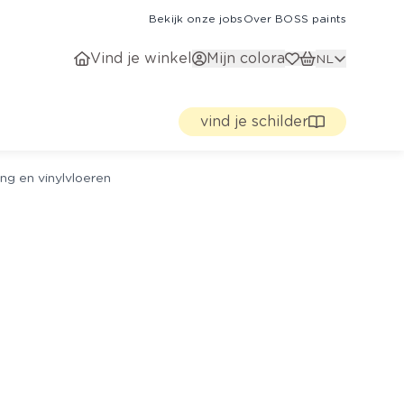
Bekijk onze jobs
Over BOSS paints
Vind je winkel
Mijn colora
NL
vind je schilder
ng en vinylvloeren