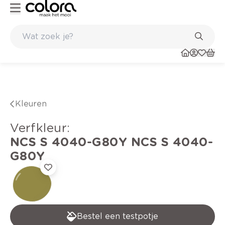
Kleur- en verfadvies aan huis en in de winkel
Kleuren
verfkleur
:
NCS S 4040-G80Y
NCS S 4040-
G80Y
Bestel een testpotje