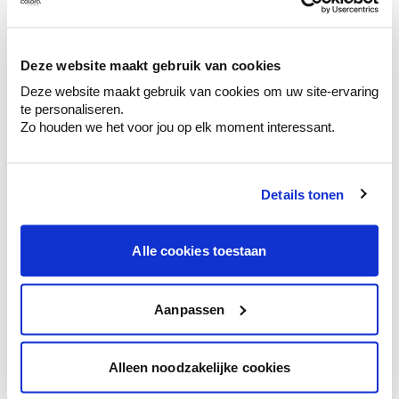
Ontdek er kleurechte stalen van je
kleurenselectie.
Bekijk er de bijhorende tinten om je kleur
Deze website maakt gebruik van cookies
te verfijnen.
Deze website maakt gebruik van cookies om uw site-ervaring
Krijg persoonlijk advies om kleuren te
te personaliseren.
combineren.
Zo houden we het voor jou op elk moment interessant.
Details tonen
Kleuradvies aan huis
Alle cookies toestaan
Ga samen met de kleuradviseur door je
ruimtes.
Krijg kleuradvies op basis van de lichtinval
Aanpassen
en je meubels.
Krijg ineens een technologische check-up
Alleen noodzakelijke cookies
van je muren.