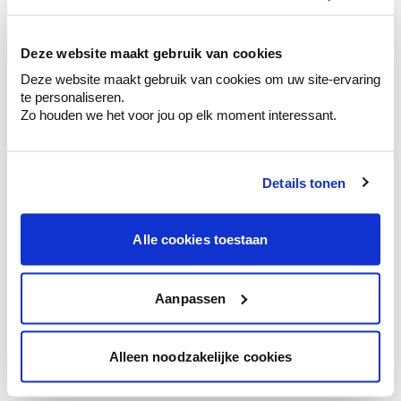
kleurenselectie.
Bekijk er de bijhorende tinten om je kleur
te verfijnen.
Deze website maakt gebruik van cookies
Deze website maakt gebruik van cookies om uw site-ervaring
Krijg persoonlijk advies om kleuren te
te personaliseren.
combineren.
Zo houden we het voor jou op elk moment interessant.
Details tonen
Kleuradvies aan huis
Ga samen met de kleuradviseur door je
Alle cookies toestaan
ruimtes.
Krijg kleuradvies op basis van de lichtinval
en je meubels.
Aanpassen
Krijg ineens een technologische check-up
van je muren.
Alleen noodzakelijke cookies