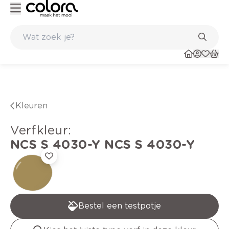
Kleur- en verfadvies aan huis en in de winkel
Kleuren
verfkleur
:
NCS S 4030-Y
NCS S 4030-Y
Bestel een testpotje