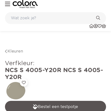
Kleur- en verfadvies aan huis en in de winkel
Kleuren
verfkleur
:
NCS S 4005-Y20R
NCS S 4005-
Y20R
Bestel een testpotje