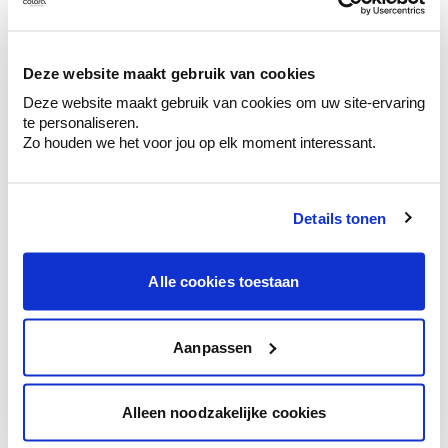
Ontdek er kleurechte stalen van je
kleurenselectie.
Bekijk er de bijhorende tinten om je kleur
Deze website maakt gebruik van cookies
te verfijnen.
Deze website maakt gebruik van cookies om uw site-ervaring
Krijg persoonlijk advies om kleuren te
te personaliseren.
combineren.
Zo houden we het voor jou op elk moment interessant.
Details tonen
Kleuradvies aan huis
Alle cookies toestaan
Ga samen met de kleuradviseur door je
ruimtes.
Krijg kleuradvies op basis van de lichtinval
Aanpassen
en je meubels.
Krijg ineens een technologische check-up
Alleen noodzakelijke cookies
van je muren.