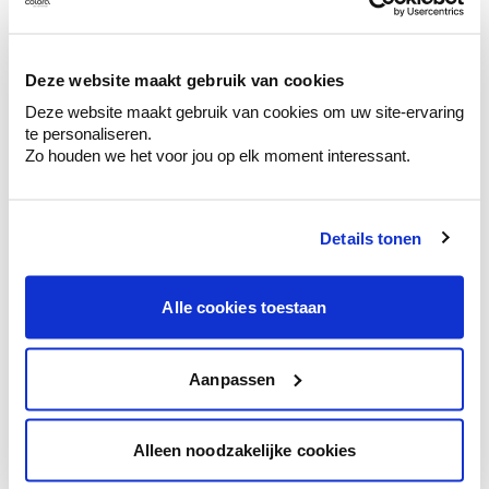
Ontdek er kleurechte stalen van je
kleurenselectie.
Bekijk er de bijhorende tinten om je kleur
Deze website maakt gebruik van cookies
te verfijnen.
Deze website maakt gebruik van cookies om uw site-ervaring
Krijg persoonlijk advies om kleuren te
te personaliseren.
combineren.
Zo houden we het voor jou op elk moment interessant.
Details tonen
Kleuradvies aan huis
Alle cookies toestaan
Ga samen met de kleuradviseur door je
ruimtes.
Krijg kleuradvies op basis van de lichtinval
Aanpassen
en je meubels.
Krijg ineens een technologische check-up
Alleen noodzakelijke cookies
van je muren.