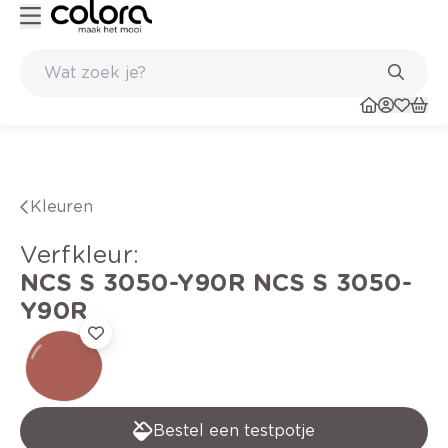
verfadvies aan huis en in de winkel
Belgische kwaliteitsverf van B
Kleuren
verfkleur
:
NCS S 3050-Y90R
NCS S 3050-
Y90R
Bestel een testpotje