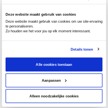
kleurenselectie.
Bekijk er de bijhorende tinten om je kleur
te verfijnen.
Deze website maakt gebruik van cookies
Deze website maakt gebruik van cookies om uw site-ervaring
Krijg persoonlijk advies om kleuren te
te personaliseren.
combineren.
Zo houden we het voor jou op elk moment interessant.
Details tonen
Kleuradvies aan huis
Ga samen met de kleuradviseur door je
Alle cookies toestaan
ruimtes.
Krijg kleuradvies op basis van de lichtinval
en je meubels.
Aanpassen
Krijg ineens een technologische check-up
van je muren.
Alleen noodzakelijke cookies