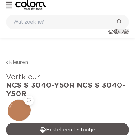
Kleur- en verfadvies aan huis en in de winkel
Kleuren
verfkleur
:
NCS S 3040-Y50R
NCS S 3040-
Y50R
Bestel een testpotje