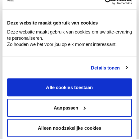
Ontdek er kleurechte stalen van je
kleurenselectie.
Bekijk er de bijhorende tinten om je kleur
Deze website maakt gebruik van cookies
te verfijnen.
Deze website maakt gebruik van cookies om uw site-ervaring
Krijg persoonlijk advies om kleuren te
te personaliseren.
combineren.
Zo houden we het voor jou op elk moment interessant.
Details tonen
Kleuradvies aan huis
Alle cookies toestaan
Ga samen met de kleuradviseur door je
ruimtes.
Krijg kleuradvies op basis van de lichtinval
Aanpassen
en je meubels.
Krijg ineens een technologische check-up
Alleen noodzakelijke cookies
van je muren.