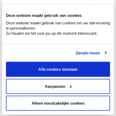
kleurenselectie.
Bekijk er de bijhorende tinten om je kleur
te verfijnen.
Deze website maakt gebruik van cookies
Deze website maakt gebruik van cookies om uw site-ervaring
Krijg persoonlijk advies om kleuren te
te personaliseren.
combineren.
Zo houden we het voor jou op elk moment interessant.
Details tonen
Kleuradvies aan huis
Ga samen met de kleuradviseur door je
Alle cookies toestaan
ruimtes.
Krijg kleuradvies op basis van de lichtinval
en je meubels.
Aanpassen
Krijg ineens een technologische check-up
van je muren.
Alleen noodzakelijke cookies