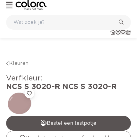
Kleur- en verfadvies aan huis en in de winkel
Kleuren
verfkleur
:
NCS S 3020-R
NCS S 3020-R
Bestel een testpotje