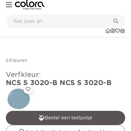
Kleur- en verfadvies aan huis en in de winkel
Kleuren
verfkleur
:
NCS S 3020-B
NCS S 3020-B
Bestel een testpotje