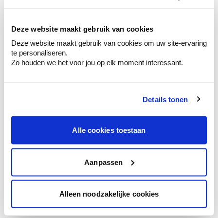
kleurenselectie.
Bekijk er de bijhorende tinten om je kleur
te verfijnen.
Deze website maakt gebruik van cookies
Deze website maakt gebruik van cookies om uw site-ervaring
Krijg persoonlijk advies om kleuren te
te personaliseren.
combineren.
Zo houden we het voor jou op elk moment interessant.
Details tonen
Kleuradvies aan huis
Ga samen met de kleuradviseur door je
Alle cookies toestaan
ruimtes.
Krijg kleuradvies op basis van de lichtinval
en je meubels.
Aanpassen
Krijg ineens een technologische check-up
van je muren.
Alleen noodzakelijke cookies