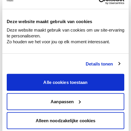
Ontdek er kleurechte stalen van je
kleurenselectie.
Bekijk er de bijhorende tinten om je kleur
Deze website maakt gebruik van cookies
te verfijnen.
Deze website maakt gebruik van cookies om uw site-ervaring
Krijg persoonlijk advies om kleuren te
te personaliseren.
combineren.
Zo houden we het voor jou op elk moment interessant.
Details tonen
Kleuradvies aan huis
Alle cookies toestaan
Ga samen met de kleuradviseur door je
ruimtes.
Krijg kleuradvies op basis van de lichtinval
Aanpassen
en je meubels.
Krijg ineens een technologische check-up
Alleen noodzakelijke cookies
van je muren.