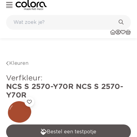
Kleur- en verfadvies aan huis en in de winkel
Kleuren
verfkleur
:
NCS S 2570-Y70R
NCS S 2570-
Y70R
Bestel een testpotje