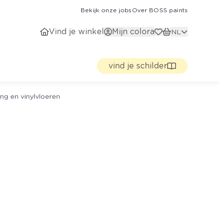
Bekijk onze jobs
Over BOSS paints
Vind je winkel
Mijn colora
NL
vind je schilder
ng en vinylvloeren