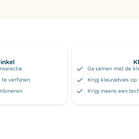
winkel
K
nselectie.
Ga samen met de kleu
te verfijnen.
Krijg kleuradvies op 
ombineren.
Krijg ineens een tec