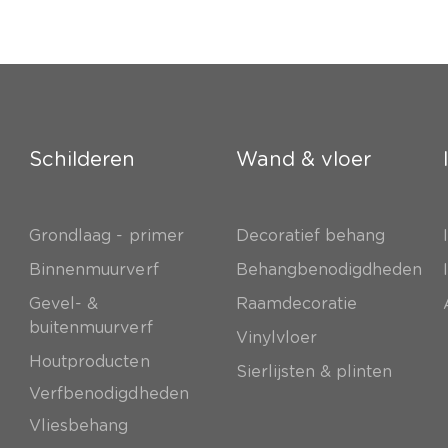
Schilderen
Wand & vloer
Grondlaag - primer
Decoratief behang
e
Binnenmuurverf
Behangbenodigdheden
Gevel- &
Raamdecoratie
buitenmuurverf
Vinylvloer
Houtproducten
Sierlijsten & plinten
Verfbenodigdheden
Vliesbehang