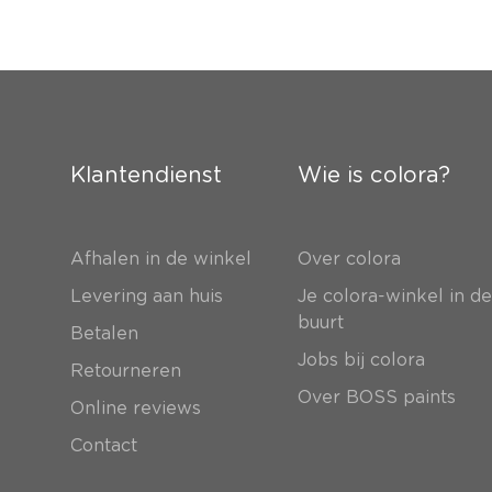
Klantendienst
Wie is colora?
Afhalen in de winkel
Over colora
Levering aan huis
Je colora-winkel in d
buurt
Betalen
Jobs bij colora
Retourneren
Over BOSS paints
Online reviews
Contact