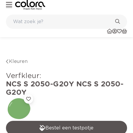
Kleur- en verfadvies aan huis en in de winkel
Kleuren
verfkleur
:
NCS S 2050-G20Y
NCS S 2050-
G20Y
Bestel een testpotje