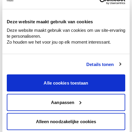
Ontdek er kleurechte stalen van je
kleurenselectie.
Bekijk er de bijhorende tinten om je kleur
Deze website maakt gebruik van cookies
te verfijnen.
Deze website maakt gebruik van cookies om uw site-ervaring
Krijg persoonlijk advies om kleuren te
te personaliseren.
combineren.
Zo houden we het voor jou op elk moment interessant.
Details tonen
Kleuradvies aan huis
Alle cookies toestaan
Ga samen met de kleuradviseur door je
ruimtes.
Krijg kleuradvies op basis van de lichtinval
Aanpassen
en je meubels.
Krijg ineens een technologische check-up
Alleen noodzakelijke cookies
van je muren.