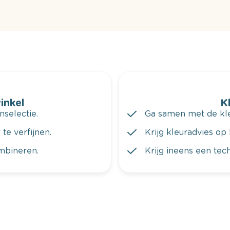
winkel
K
nselectie.
Ga samen met de kleu
te verfijnen.
Krijg kleuradvies op 
ombineren.
Krijg ineens een tec