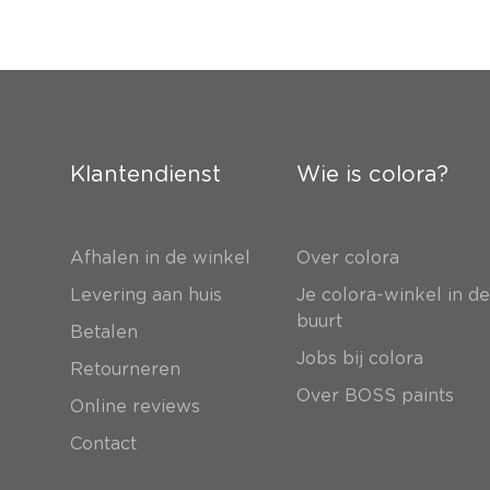
Klantendienst
Wie is colora?
Afhalen in de winkel
Over colora
Levering aan huis
Je colora-winkel in d
buurt
Betalen
Jobs bij colora
Retourneren
Over BOSS paints
Online reviews
Contact