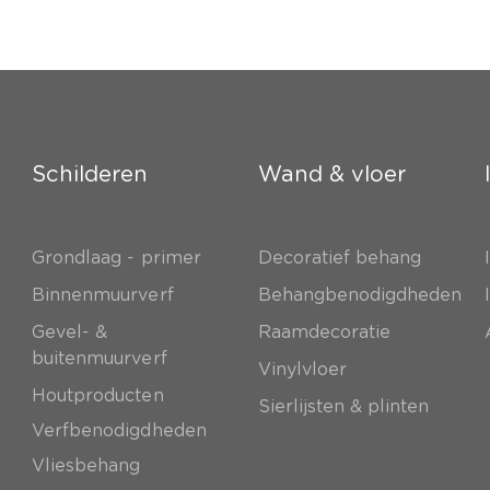
Schilderen
Wand & vloer
Grondlaag - primer
Decoratief behang
e
Binnenmuurverf
Behangbenodigdheden
Gevel- &
Raamdecoratie
buitenmuurverf
Vinylvloer
Houtproducten
Sierlijsten & plinten
Verfbenodigdheden
Vliesbehang