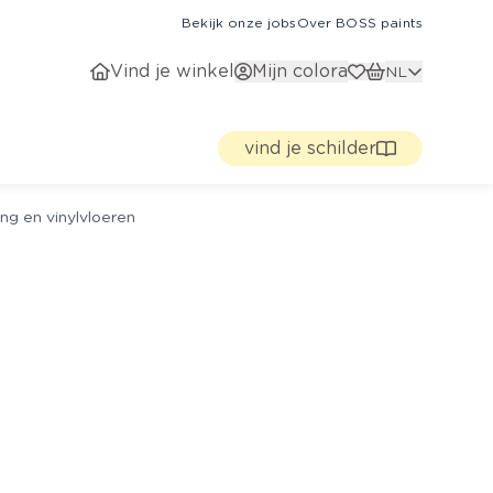
Bekijk onze jobs
Over BOSS paints
Vind je winkel
Mijn colora
NL
vind je schilder
ng en vinylvloeren