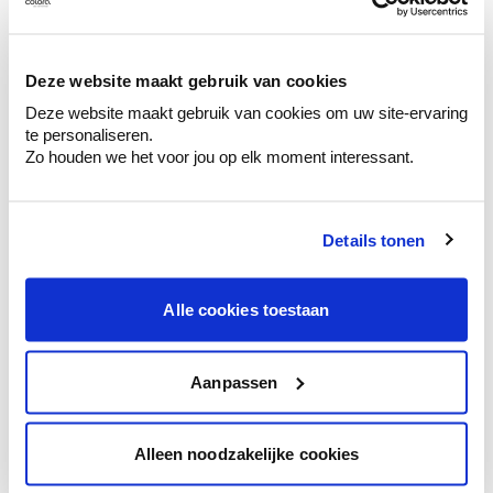
Ontdek er kleurechte stalen van je
kleurenselectie.
Bekijk er de bijhorende tinten om je kleur
Deze website maakt gebruik van cookies
te verfijnen.
Deze website maakt gebruik van cookies om uw site-ervaring
Krijg persoonlijk advies om kleuren te
te personaliseren.
combineren.
Zo houden we het voor jou op elk moment interessant.
Details tonen
Kleuradvies aan huis
Alle cookies toestaan
Ga samen met de kleuradviseur door je
ruimtes.
Krijg kleuradvies op basis van de lichtinval
Aanpassen
en je meubels.
Krijg ineens een technologische check-up
Alleen noodzakelijke cookies
van je muren.