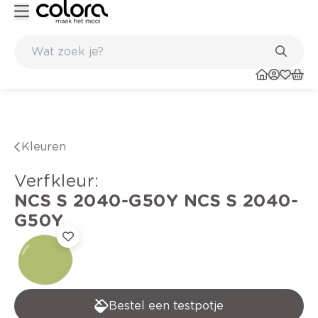
Kleur- en verfadvies aan huis en in de winkel
Kleuren
verfkleur
:
NCS S 2040-G50Y
NCS S 2040-
G50Y
Bestel een testpotje