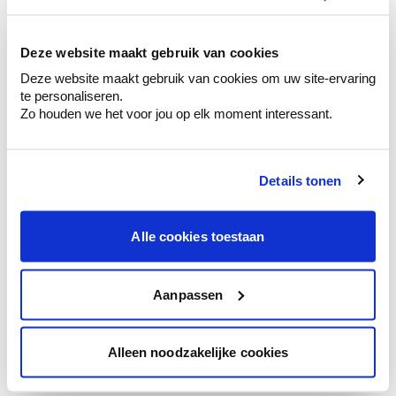
kleurenselectie.
Bekijk er de bijhorende tinten om je kleur
te verfijnen.
Deze website maakt gebruik van cookies
Deze website maakt gebruik van cookies om uw site-ervaring
Krijg persoonlijk advies om kleuren te
te personaliseren.
combineren.
Zo houden we het voor jou op elk moment interessant.
Details tonen
Kleuradvies aan huis
Ga samen met de kleuradviseur door je
Alle cookies toestaan
ruimtes.
Krijg kleuradvies op basis van de lichtinval
en je meubels.
Aanpassen
Krijg ineens een technologische check-up
van je muren.
Alleen noodzakelijke cookies