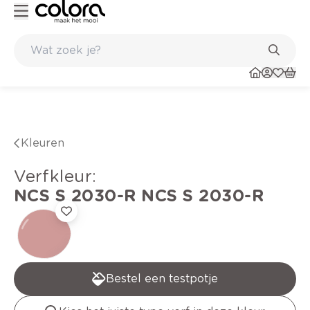
Kleur- en verfadvies aan huis en in de winkel
Kleuren
verfkleur
:
NCS S 2030-R
NCS S 2030-R
Bestel een testpotje