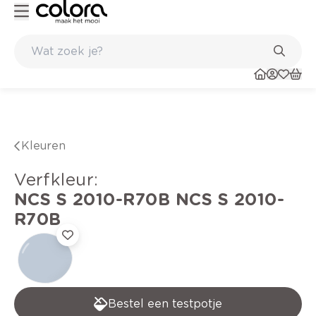
Kleur- en verfadvies aan huis en in de winkel
Kleuren
verfkleur
:
NCS S 2010-R70B
NCS S 2010-
R70B
Bestel een testpotje