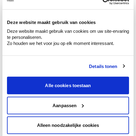
Ontdek er kleurechte stalen van je
kleurenselectie.
Bekijk er de bijhorende tinten om je kleur
Deze website maakt gebruik van cookies
te verfijnen.
Deze website maakt gebruik van cookies om uw site-ervaring
Krijg persoonlijk advies om kleuren te
te personaliseren.
combineren.
Zo houden we het voor jou op elk moment interessant.
Details tonen
Kleuradvies aan huis
Alle cookies toestaan
Ga samen met de kleuradviseur door je
ruimtes.
Krijg kleuradvies op basis van de lichtinval
Aanpassen
en je meubels.
Krijg ineens een technologische check-up
Alleen noodzakelijke cookies
van je muren.