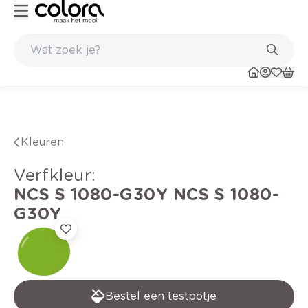
Kleur- en verfadvies aan huis en in de winkel
Kleuren
verfkleur
:
NCS S 1080-G30Y
NCS S 1080-
G30Y
Bestel een testpotje