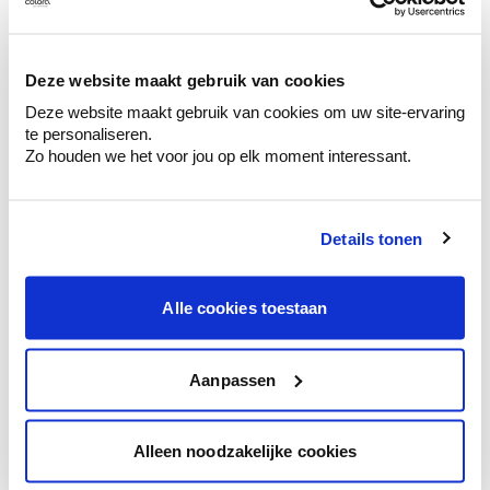
Ontdek er kleurechte stalen van je
kleurenselectie.
Bekijk er de bijhorende tinten om je kleur
Deze website maakt gebruik van cookies
te verfijnen.
Deze website maakt gebruik van cookies om uw site-ervaring
Krijg persoonlijk advies om kleuren te
te personaliseren.
combineren.
Zo houden we het voor jou op elk moment interessant.
Details tonen
Kleuradvies aan huis
Alle cookies toestaan
Ga samen met de kleuradviseur door je
ruimtes.
Krijg kleuradvies op basis van de lichtinval
Aanpassen
en je meubels.
Krijg ineens een technologische check-up
Alleen noodzakelijke cookies
van je muren.