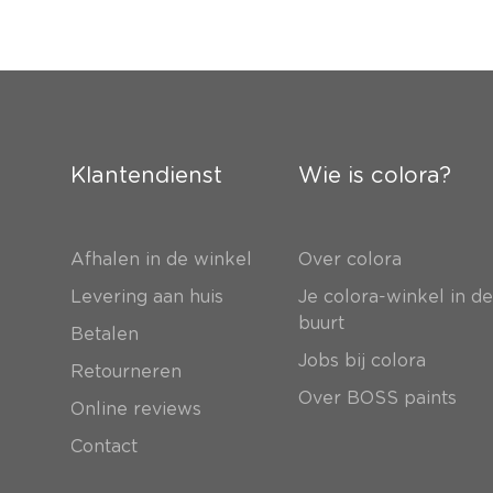
Klantendienst
Wie is colora?
Afhalen in de winkel
Over colora
Levering aan huis
Je colora-winkel in d
buurt
Betalen
Jobs bij colora
Retourneren
Over BOSS paints
Online reviews
Contact