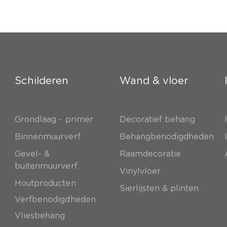
Schilderen
Wand & vloer
Grondlaag - primer
Decoratief behang
e
Binnenmuurverf
Behangbenodigdheden
Gevel- &
Raamdecoratie
buitenmuurverf
Vinylvloer
Houtproducten
Sierlijsten & plinten
Verfbenodigdheden
Vliesbehang