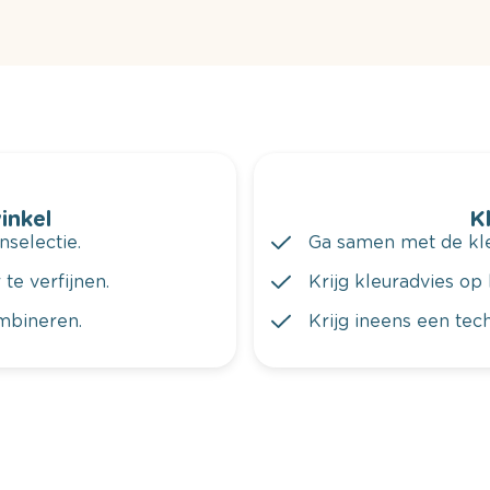
winkel
K
nselectie.
Ga samen met de kleu
te verfijnen.
Krijg kleuradvies op 
ombineren.
Krijg ineens een tec