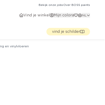
Bekijk onze jobs
Over BOSS paints
Vind je winkel
Mijn colora
NL
vind je schilder
ng en vinylvloeren