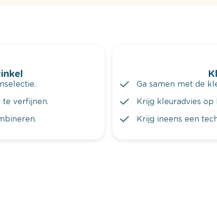
winkel
K
nselectie.
Ga samen met de kleu
te verfijnen.
Krijg kleuradvies op 
ombineren.
Krijg ineens een tec