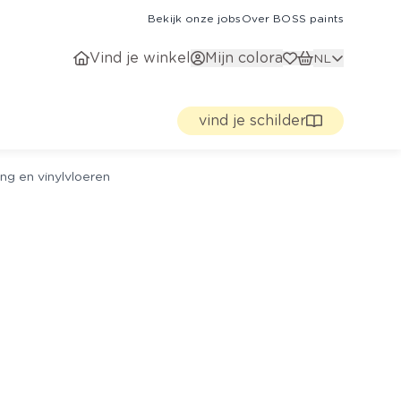
Bekijk onze jobs
Over BOSS paints
Vind je winkel
Mijn colora
NL
vind je schilder
ng en vinylvloeren