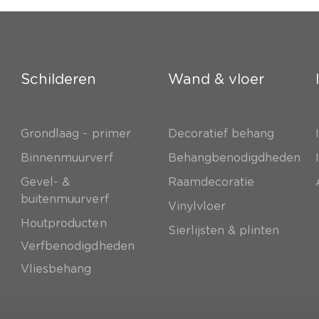
Schilderen
Wand & vloer
Grondlaag - primer
Decoratief behang
e
Binnenmuurverf
Behangbenodigdheden
Gevel- &
Raamdecoratie
buitenmuurverf
Vinylvloer
Houtproducten
Sierlijsten & plinten
Verfbenodigdheden
Vliesbehang