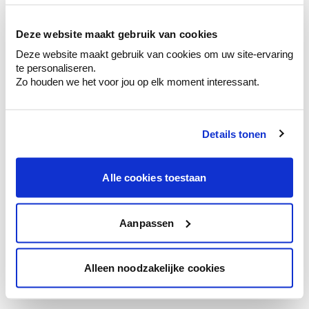
Bekijk er de bijhorende tinten om je kleur
te verfijnen.
Deze website maakt gebruik van cookies
Krijg persoonlijk advies om kleuren te
Deze website maakt gebruik van cookies om uw site-ervaring
combineren.
te personaliseren.
Zo houden we het voor jou op elk moment interessant.
Details tonen
Kleuradvies aan huis
Ga samen met de kleuradviseur door je
ruimtes.
Alle cookies toestaan
Krijg kleuradvies op basis van de lichtinval
en je meubels.
Aanpassen
Krijg ineens een technologische check-up
van je muren.
Alleen noodzakelijke cookies