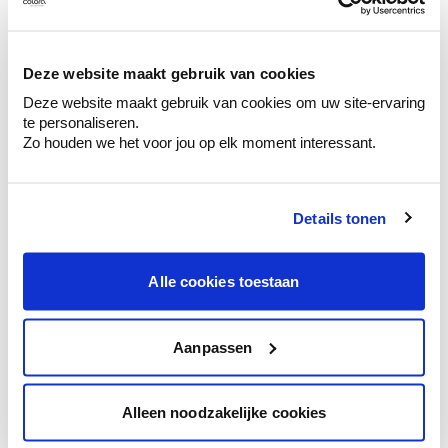
Ontdek er kleurechte stalen van je
kleurenselectie.
Bekijk er de bijhorende tinten om je kleur
Deze website maakt gebruik van cookies
te verfijnen.
Deze website maakt gebruik van cookies om uw site-ervaring
Krijg persoonlijk advies om kleuren te
te personaliseren.
combineren.
Zo houden we het voor jou op elk moment interessant.
Details tonen
Kleuradvies aan huis
Alle cookies toestaan
Ga samen met de kleuradviseur door je
ruimtes.
Krijg kleuradvies op basis van de lichtinval
Aanpassen
en je meubels.
Krijg ineens een technologische check-up
Alleen noodzakelijke cookies
van je muren.