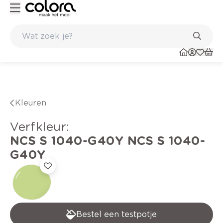
Kleur- en verfadvies aan huis en in de winkel
Kleuren
verfkleur
:
NCS S 1040-G40Y
NCS S 1040-
G40Y
Bestel een testpotje