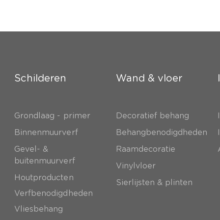
Schilderen
Wand & vloer
Grondlaag - primer
Decoratief behang
e
Binnenmuurverf
Behangbenodigdheden
Gevel- &
Raamdecoratie
buitenmuurverf
Vinylvloer
Houtproducten
Sierlijsten & plinten
Verfbenodigdheden
Vliesbehang