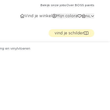
Bekijk onze jobs
Over BOSS paints
Vind je winkel
Mijn colora
NL
vind je schilder
ng en vinylvloeren