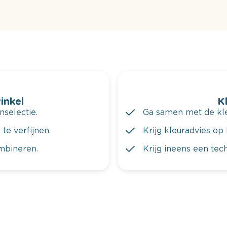
winkel
K
nselectie.
Ga samen met de kleu
te verfijnen.
Krijg kleuradvies op 
ombineren.
Krijg ineens een tec