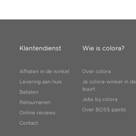
Klantendienst
Wie is colora?
Afhalen in de winkel
Over colora
Levering aan huis
Je colora-winkel in d
buurt
Betalen
Jobs bij colora
Retourneren
Over BOSS paints
Online reviews
Contact