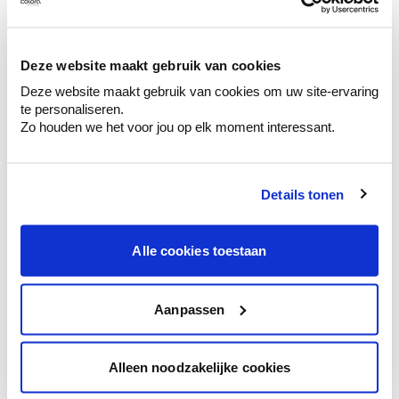
Ontdek er kleurechte stalen van je
kleurenselectie.
Bekijk er de bijhorende tinten om je kleur
Deze website maakt gebruik van cookies
te verfijnen.
Deze website maakt gebruik van cookies om uw site-ervaring
Krijg persoonlijk advies om kleuren te
te personaliseren.
combineren.
Zo houden we het voor jou op elk moment interessant.
Details tonen
Kleuradvies aan huis
Alle cookies toestaan
Ga samen met de kleuradviseur door je
ruimtes.
Krijg kleuradvies op basis van de lichtinval
Aanpassen
en je meubels.
Krijg ineens een technologische check-up
Alleen noodzakelijke cookies
van je muren.