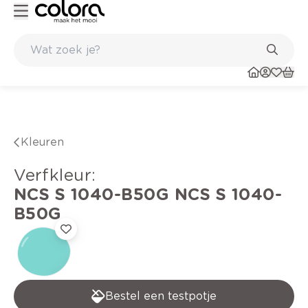
Kleur- en verfadvies aan huis en in de winkel
Kleuren
verfkleur
:
NCS S 1040-B50G
NCS S 1040-
B50G
Bestel een testpotje