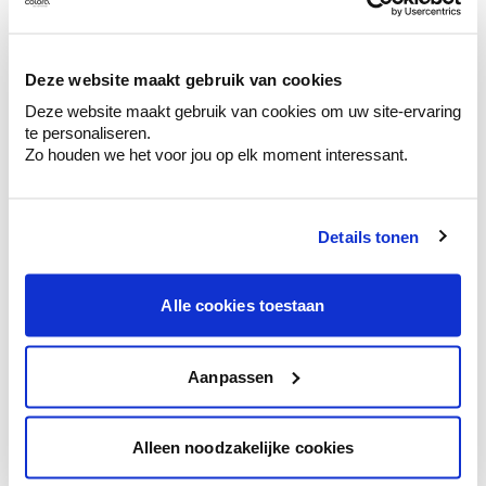
Ontdek er kleurechte stalen van je
kleurenselectie.
Bekijk er de bijhorende tinten om je kleur
Deze website maakt gebruik van cookies
te verfijnen.
Deze website maakt gebruik van cookies om uw site-ervaring
Krijg persoonlijk advies om kleuren te
te personaliseren.
combineren.
Zo houden we het voor jou op elk moment interessant.
Details tonen
Kleuradvies aan huis
Alle cookies toestaan
Ga samen met de kleuradviseur door je
ruimtes.
Krijg kleuradvies op basis van de lichtinval
Aanpassen
en je meubels.
Krijg ineens een technologische check-up
Alleen noodzakelijke cookies
van je muren.