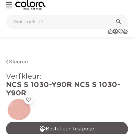
Belgische kwaliteitsverf van BOSS paints
Kleuren
verfkleur
:
NCS S 1030-Y90R
NCS S 1030-
Y90R
Bestel een testpotje